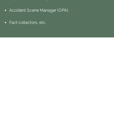
Accident Scene Manager (OPA)
Fact collectors, etc.
Would you like to make an enquiry related to our
training courses?
Contact us at
infraskolan@infranord.se
.
Home (EN)
Our business
Infranord Academy