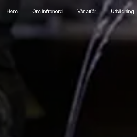
Om Infranord
Vår affär
Utbildning
Hem