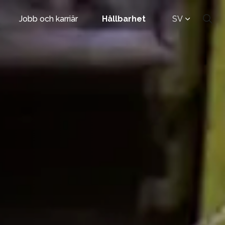
Jobb och karriär
Hållbarhet
SV