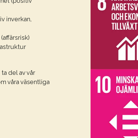
et (positiv
iv inverkan,
affärsrisk)
rastruktur
ta del av vår
m våra väsentliga