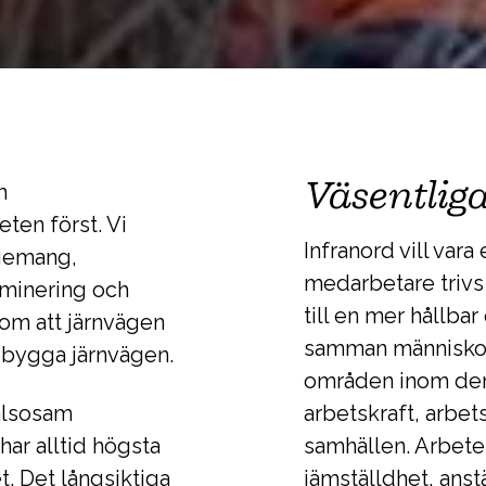
Väsentlig
h
eten först. Vi
Infranord vill vara
agemang,
medarbetare trivs 
riminering och
till en mer hållba
om att järnvägen
samman människor,
t bygga järnvägen.
områden inom den
hälsosam
arbetskraft, arbe
har alltid högsta
samhällen. Arbetet 
t. Det långsiktiga
jämställdhet, anstä