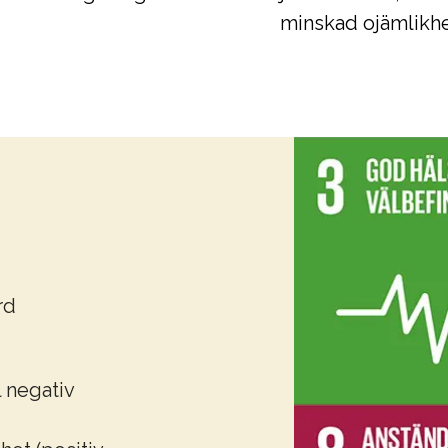
minskad ojämlikhe
rd
l negativ