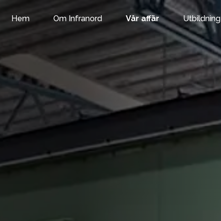
Om Infranord
Vår affär
Utbildning
Hem