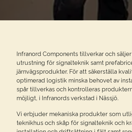
Infranord Components tillverkar och sälje
utrustning för signalteknik samt prefabri
järnvägsprodukter. För att säkerställa kva
optimerad logistik minska behovet av insta
spår tillverkas och kontrolleras produktern
möjligt, i Infranords verkstad i Nässjö.
Vi erbjuder mekaniska produkter som utli
teknikhus och skåp för signalteknik och kr
installation och driftsättning i fält samt ren