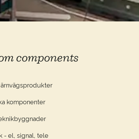
som components
 järnvägsprodukter
ika komponenter
teknikbyggnader
- el, signal, tele