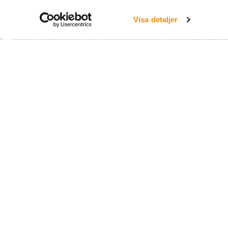
Visa detaljer
Vi
omr
ar
kvali