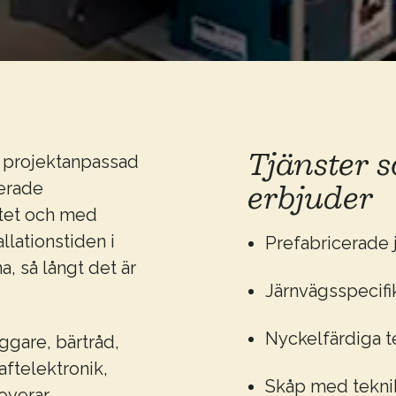
Tjänster 
r projektanpassad
cerade
erbjuder
litet och med
llationstiden i
Prefabricerade
a, så långt det är
Järnvägsspecif
Nyckelfärdiga 
ggare, bärtråd,
aftelektronik,
Skåp med teknik 
overar,