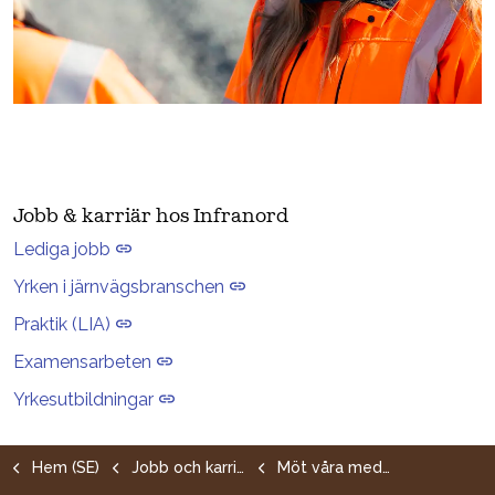
Jobb & karriär hos Infranord
Lediga jobb
Yrken i järnvägsbranschen
Praktik (LIA)
Examensarbeten
Yrkesutbildningar
Hem (SE)
Jobb och karriär
Möt våra medarbetare