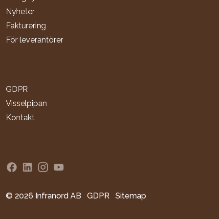
Nyheter
Fakturering
För leverantörer
GDPR
Visselpipan
Kontakt
Infranord Facebook
Infranord Linkedin
Infranord Instagram
Infranord YouTube
© 2026 Infranord AB
GDPR
Sitemap