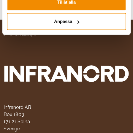
Tillåt alla
Anpassa
Hem (SE)
Utbildning
SL utbildningar
SL Maskinoperatör spårgående arbetsredskap (MOPS)
Infranord AB
Box 1803
171 21 Solna
Sverige