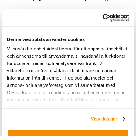
För att kunna boka utbildning hos oss måste ni första
gången ha skapat ett kundnummer i vårt
Denna webbplats använder cookies
affärssystem. Fyll i
blanketten
.
Vi använder enhetsidentifierare för att anpassa innehållet
och annonserna till användarna, tillhandahålla funktioner
Observera att Infranord bara hanterar e-fakturor. Vi
för sociala medier och analysera vår trafik. Vi
stöder Peppol, SVE-fakturafil samt email med
vidarebefordrar även sådana identifierare och annan
fakturor i PDF format.
information från din enhet till de sociala medier och
annons- och analysföretag som vi samarbetar med.
Komplett ifylld blankett skickas till
Dessa kan i sin tur kombinera informationen med annan
utbildning.sl@infranord.se
.
information som du har tillhandahållit eller som de har
samlat in när du har använt deras tjänster.
OBS:
Ingen bokning/kursanmälan eller reservation
kommer att genomföras innan ett kundsnummer för
Visa detaljer
ert företag finns i vårt affärssystem.