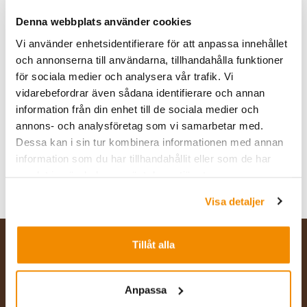
för jämn och flexibel tömning över hela
Denna webbplats använder cookies
ballastsektionen. Bandhastigheten kan varieras och
Vi använder enhetsidentifierare för att anpassa innehållet
vagnarna har även vibratorer för en jämn och smidig
och annonserna till användarna, tillhandahålla funktioner
tömning.
för sociala medier och analysera vår trafik. Vi
vidarebefordrar även sådana identifierare och annan
information från din enhet till de sociala medier och
Vi finns för rådgivning och offertförfrågningar. Kontakta
annons- och analysföretag som vi samarbetar med.
oss
Dessa kan i sin tur kombinera informationen med annan
information som du har tillhandahållit eller som de har
Henrik Johansson, Produktionschef:
samlat in när du har använt deras tjänster.
henrik.a.johansson@infranord.se
Tel: 010-121 34 10
Visa detaljer
Hem (SE)
Vår affär
Maskin
Transport
Tillåt alla
QBX-tåg
Anpassa