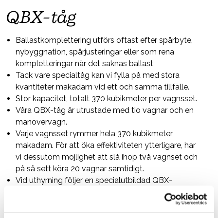
QBX-tåg
Ballastkomplettering utförs oftast efter spårbyte,
nybyggnation, spårjusteringar eller som rena
kompletteringar när det saknas ballast
Tack vare specialtåg kan vi fylla på med stora
kvantiteter makadam vid ett och samma tillfälle.
Stor kapacitet, totalt 370 kubikmeter per vagnsset.
Våra QBX-tåg är utrustade med tio vagnar och en
manövervagn.
Varje vagnsset rymmer hela 370 kubikmeter
makadam. För att öka effektiviteten ytterligare, har
vi dessutom möjlighet att slå ihop två vagnset och
på så sett köra 20 vagnar samtidigt.
Vid uthyrning följer en specialutbildad QBX-
operatör med som ansvara för arbetet. Operatören
har lång erfarenhet.
De specialbyggda vagnarna har bandtransportörer